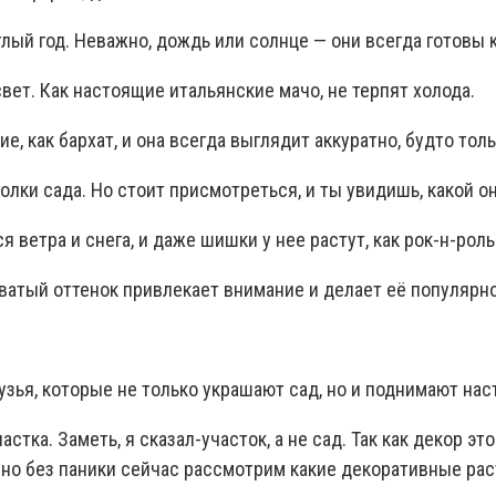
лый год. Неважно, дождь или солнце — они всегда готовы 
вет. Как настоящие итальянские мачо, не терпят холода.
е, как бархат, и она всегда выглядит аккуратно, будто тол
олки сада. Но стоит присмотреться, и ты увидишь, какой о
 ветра и снега, и даже шишки у нее растут, как рок-н-рол
оватый оттенок привлекает внимание и делает её популярн
рузья, которые не только украшают сад, но и поднимают н
астка. Заметь, я
сказал-участок
, а не сад. Так как декор э
о без паники сейчас рассмотрим какие декоративные раст