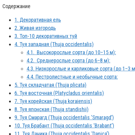
Содержание
1.
Декоративная ель
2.
Живая изгородь
3.
Топ-10 декоративных туй
4.
Туя западная (Thuja occidentalis)
4.1.
Высокорослые сорта (до 10–15 м):
4.2.
Среднерослые сорта (до 6–8 м):
4.3.
Низкорослые и карликовые сорта (до 1–3 м
4.4.
Пестролистные и необычные сорта:
5.
Туя складчатая (Thuja plicata)
6.
Туя восточная (Platycladus orientalis)
7.
Туя корейская (Thuja koraiensis)
8.
Туя японская (Thuja standishii)
9.
Туя Смарагд (Thuja occidentalis ‘Smaragd’)
10.
Туя Брабант (Thuja occidentalis ‘Brabant’)
11.
Туя Даника (Thuja occidentalis ‘Danica’)