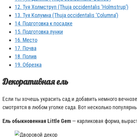
12.
Туя Холмструп (Thuja occidentalis ‘Holmstrup’)
13.
Туя Колумна (Thuja occidentalis ‘Columna’)
14.
Подготовка к посадке
15.
Подготовка лунки
16.
Место
17.
Почва
18.
Полив
19.
Обрезка
Декоративная ель
Если ты хочешь украсить сад и добавить немного вечноз
смотрятся в любом уголке сада. Вот несколько популярны
Ель обыкновенная Little Gem
— карликовая форма, выраст