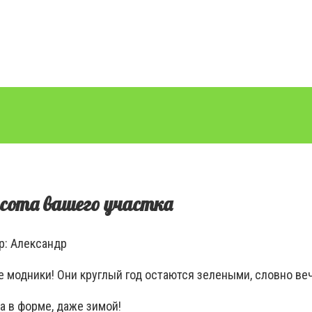
асота вашего участка
р:
Александр
модники! Они круглый год остаются зелеными, словно вечн
а в форме, даже зимой!