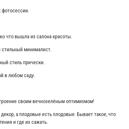
к фотосессии.
ько что вышла из салона красоты.
н стильный минималист.
ьный стиль прически.
ой в любом саду.
астроение своим вечнозелёным оптимизмом!
то декор, а плодовые есть плодовые. Бывает такое, что
ения и где их сажать.