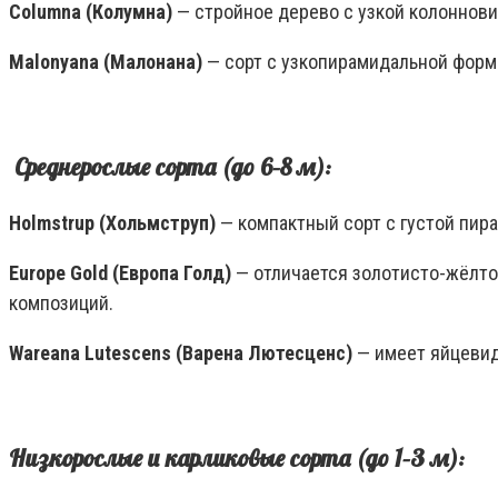
Columna (Колумна)
— стройное дерево с узкой колоннови
Malonyana (Малонана)
— сорт с узкопирамидальной форм
Среднерослые сорта (до 6–8 м):
Holmstrup (Хольмструп)
— компактный сорт с густой пира
Europe Gold (Европа Голд)
— отличается золотисто-жёлтой
композиций.
Wareana Lutescens (Варена Лютесценс)
— имеет яйцевид
Низкорослые и карликовые сорта (до 1–3 м):